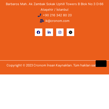
Barbaros Mah. Ak Zambak Sokak Uphill Towers B Blok No:3 D:66
Ataşehir / İstanbul
+90 216 342 80 20
ik@cronom.com
Copyright © 2023 Cronom İnsan Kaynakları. Tüm hakları saklıdır.